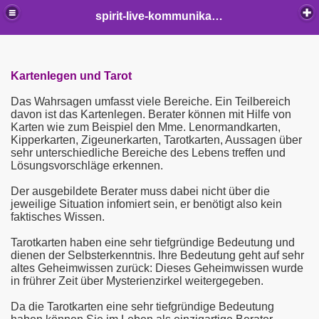
Professionelle spirituelle Lebensberatung - Privatsitzungen -
spirit-live-kommunikation
Beratungen in allen Lebenslagen...
Kartenlegen und Tarot
Das Wahrsagen umfasst viele Bereiche. Ein Teilbereich
davon ist das Kartenlegen. Berater können mit Hilfe von
Karten wie zum Beispiel den Mme. Lenormandkarten,
Kipperkarten, Zigeunerkarten, Tarotkarten, Aussagen über
sehr unterschiedliche Bereiche des Lebens treffen und
Lösungsvorschläge erkennen.
Der ausgebildete Berater muss dabei nicht über die
jeweilige Situation infomiert sein, er benötigt also kein
faktisches Wissen.
Tarotkarten haben eine sehr tiefgründige Bedeutung und
dienen der Selbsterkenntnis. Ihre Bedeutung geht auf sehr
altes Geheimwissen zurück: Dieses Geheimwissen wurde
in frührer Zeit über Mysterienzirkel weitergegeben.
Da die Tarotkarten eine sehr tiefgründige Bedeutung