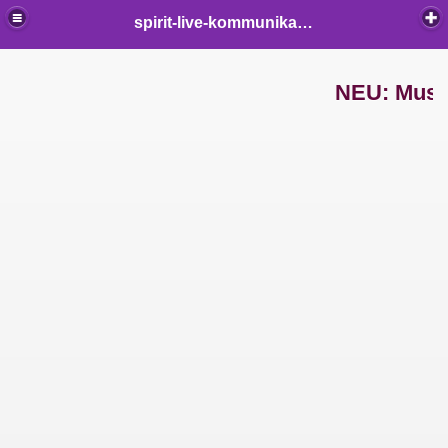
Professionelle spirituelle Lebensberatung - Privatsitzungen -
spirit-live-kommunikation
Beratungen in allen Lebenslagen...
NEU: Musik